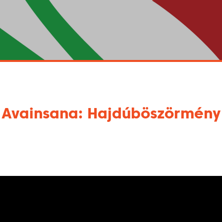
Avainsana: Hajdúböszörmény