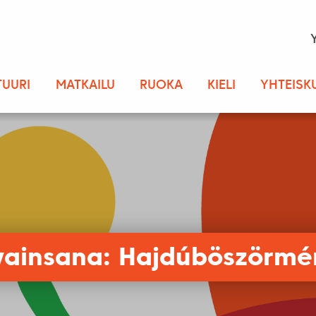
TUURI
MATKAILU
RUOKA
KIELI
YHTEISK
vainsana: Hajdúböszörmé