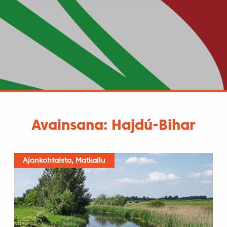
Avainsana: Hajdú-Bihar
Ajankohtaista, Matkailu