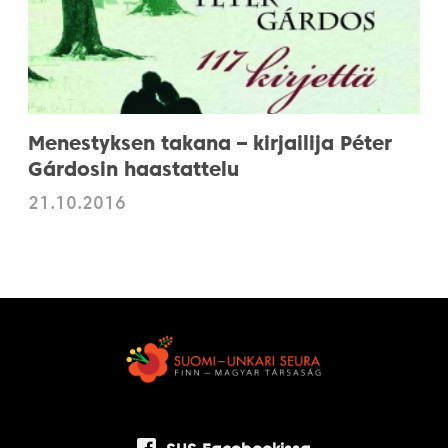
Menestyksen takana – kirjailija Péter
Gárdosin haastattelu
21.10.2016