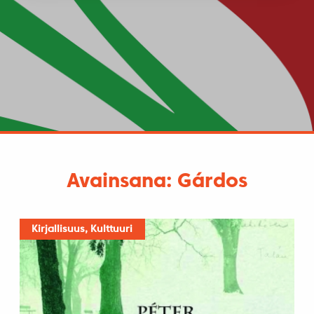
Avainsana: Gárdos
Kirjallisuus, Kulttuuri