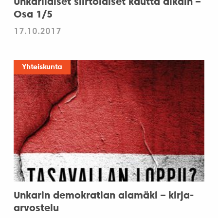
Unkarilaiset siirtolaiset kautta aikain –
Osa 1/5
17.10.2017
Yhteiskunta
Unkarin demokratian alamäki – kirja-
arvostelu