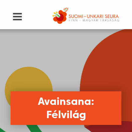
Avainsana:
Félvilág