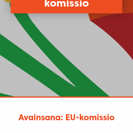
komissio
Avainsana: EU-komissio