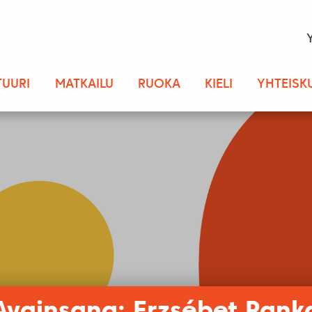
TUURI
MATKAILU
RUOKA
KIELI
YHTEISK
Avainsana: Erzsébet Pank