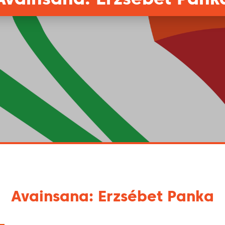
Avainsana: Erzsébet Panka