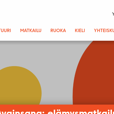
TUURI
MATKAILU
RUOKA
KIELI
YHTEISK
Avainsana: elämysmatkail