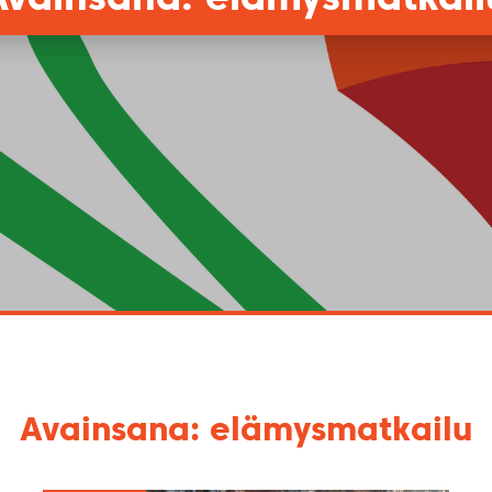
Avainsana: elämysmatkailu