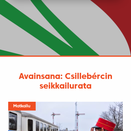
Avainsana: Csillebércin
seikkailurata
Matkailu