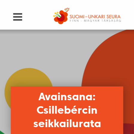
Avainsana:
Csillebércin
seikkailurata