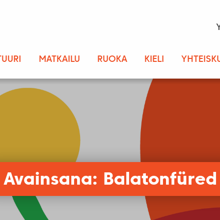
TUURI
MATKAILU
RUOKA
KIELI
YHTEISK
Avainsana: Balatonfüred