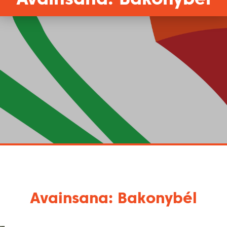
Avainsana: Bakonybél