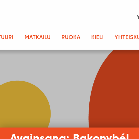
TUURI
MATKAILU
RUOKA
KIELI
YHTEISK
Avainsana: Bakonybél