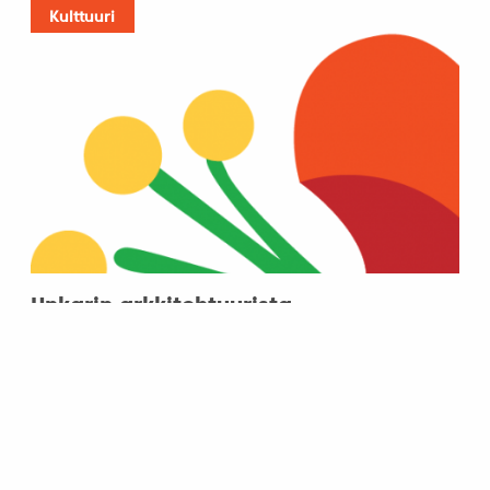
Kulttuuri
Unkarin arkkitehtuurista
8.2.2008