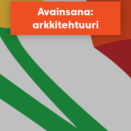
Avainsana:
arkkitehtuuri