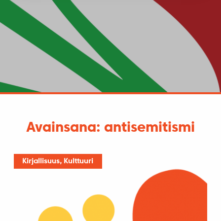
Avainsana: antisemitismi
Kirjallisuus, Kulttuuri