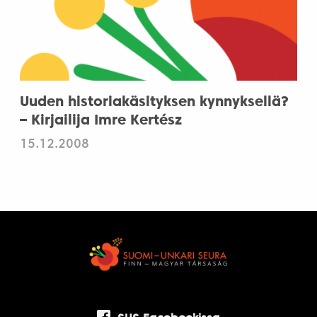
Uuden historiakäsityksen kynnyksellä?
– Kirjailija Imre Kertész
15.12.2008